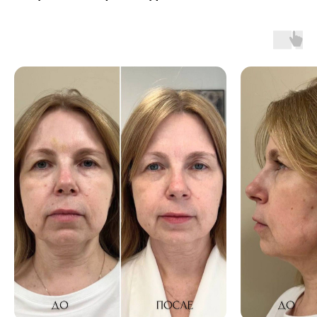
перезвоните мне
онлайн-запись
+7 (4932)
23 38 86
+7 (4932)
36 06 02
+7 (915) 810-07-46
Иваново, ул. Володарского, д. 1
пн-пт 09:00 - 18:00