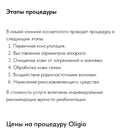
ООО «Ультра-Вита»
Этапы процедуры
ОГРН
1053701050810
Лицензия
№Л041-01139-37/00291647
В нашей клинике косметологи проводят процедуру в
выдана Департаментом
следующие этапы:
здравоохранения Ивановской области
Первичная консультация.
28.02.2014
Выставление параметров аппарата.
Очищение кожи от загрязнений и макияжа.
Правовая информация
Обработка кожи гелем.
Политика обработки персональных данных
Воздействие радиочастотными волнами.
Согласие на обработку персональных данных
Нанесение ранозаживляющего средства.
Карта сайта
В стоимость услуги включены индивидуальные
рекомендации врача по реабилитации.
Министерство здравоохранения
Цены на процедуру Oligio
Российской Федерации
Федеральный Фонд ОМС