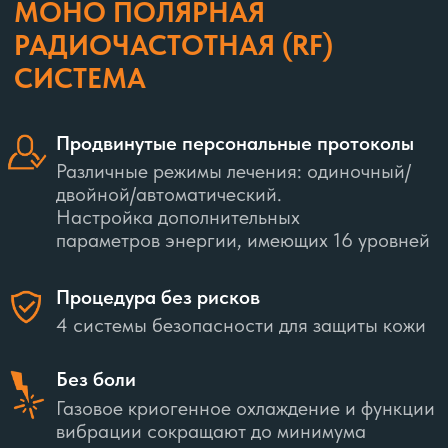
Без боли
Газовое криогенное охлаждение и функции
вибрации сокращают до минимума
неприятные ощущения
Быстро
Высокоскоростные процедуры, благодаря
увеличенной площади наконечника и
автоматического режима
Настройка времени охлаждения
Индивидуальный охлаждающий канал для
каждого пациента
Контролируемое воздействие
радиочастотной энергии на
соединительнотканные структуры кожи и
подкожно-жировой клетчатки
Безграничные возможности
Все фото типы, отсутствие сезонных
ограничений