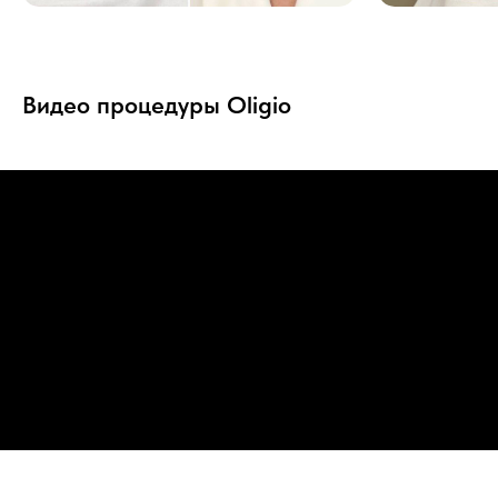
сб 09:00 - 14:00
ул. Третьего Интернационала, д. 35/31
пн-пт 09:00 - 20:00
сб 10:00 - 14:00
Видео процедуры Oligio
О ЦЕНТРЕ
ОТЗЫВЫ
УСЛУГИ И ЦЕНЫ
НОВОСТИ
АКЦИИ
СТАТЬИ
ВРАЧИ
ПАЦИЕНТАМ
ШКОЛА МАМ
КОНТАКТЫ
РАСПИСАНИЕ
ПОДАРОЧНЫЕ
ПОИСК ПО САЙТУ
СЕРТИФИКАТЫ