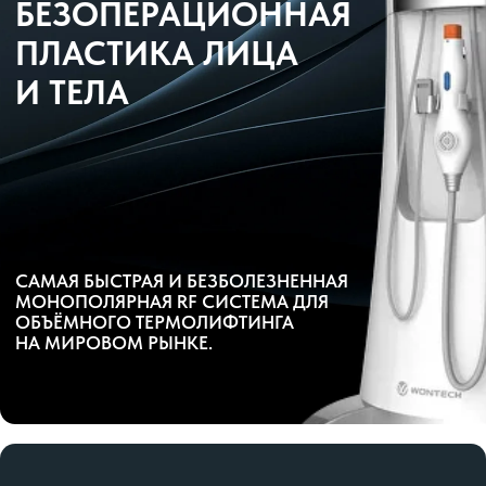
САМАЯ БЫСТРАЯ И БЕЗБОЛЕЗНЕННАЯ
МОНОПОЛЯРНАЯ RF СИСТЕМА ДЛЯ
ОБЪЁМНОГО ТЕРМОЛИФТИНГА
НА МИРОВОМ РЫНКЕ.
МОНО ПОЛЯРНАЯ
РАДИОЧАСТОТНАЯ (RF)
СИСТЕМА
Продвинутые персональные протоколы
Различные режимы лечения: одиночный/
двойной/автоматический.
Настройка дополнительных
параметров энергии, имеющих 16 уровней
Процедура без рисков
4 системы безопасности для защиты кожи