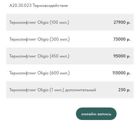
Федеральная служба по надзору
A20.30.023 Термовоздействие
в сфере здравоохранения
Термолифтинг Oligio (100 имп.)
27900 р.
Федеральная служба по надзору в
сфере защиты прав потребителей
Территориальный Фонд ОМС
Термолифтинг Oligio (300 имп.)
75000 р.
Территориальное управление
Термолифтинг Oligio (450 имп.)
95000 р.
Федеральной службы по надзору
в сфере здравоохранения
Термолифтинг Oligio (600 имп.)
115000 р.
Термолифтинг Oligio (1 имп.) дополнительный
250 р.
онлайн-запись