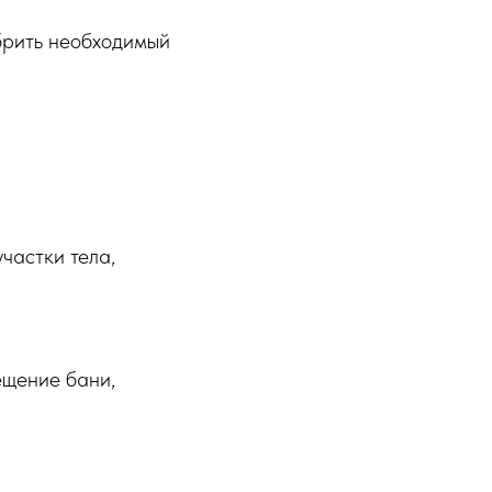
брить необходимый
частки тела,
ещение бани,