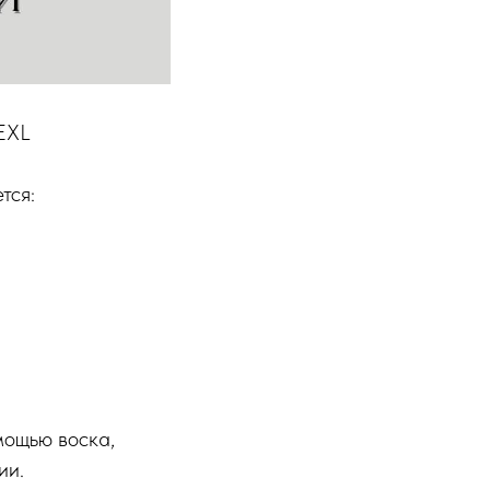
EXL
тся:
мощью воска,
ии.