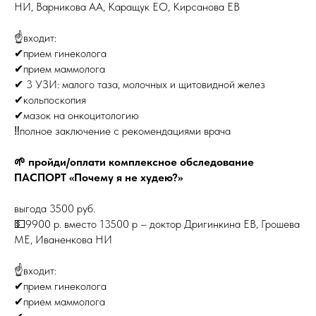
НИ, Варникова АА, Каращук ЕО, Кирсанова ЕВ
☝️входит:
✔прием гинеколога
✔прием маммолога
✔ 3 УЗИ: малого таза, молочных и щитовидной желез
✔кольпоскопия
✔мазок на онкоцитологию
‼️полное заключение с рекомендациями врача
🌱
пройди/оплати комплексное обследование
ПАСПОРТ «Почему я не худею?»
выгода 3500 руб.
💵9900 р. вместо 13500 р – доктор Дригинкина ЕВ, Грошева
МЕ, Иваненкова НИ
☝️входит:
✔прием гинеколога
✔прием маммолога