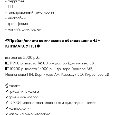
- ферритин
- ТТГ
- гликированный гемоглобин
- миоглобин
- трансферин
- магний, цинк, селен
🌱Пройди/оплати комплексное обследование 45+
КЛИМАКСУ НЕТ⛔️
выгода до 3000 руб.
💵11900 р. вместо 14500 р – доктор Дригинкина ЕВ
💵10900 р. вместо 14000 р. – доктора Грошева МЕ,
Иваненкова НИ, Варникова АА, Каращук ЕО, Кирсанова ЕВ
☝️входит:
✔прием гинеколога
✔прием маммолога
✔ 3 УЗИ: малого таза, молочных и щитовидной желез
✔кольпоскопия
✔мазок на онкоцитологию