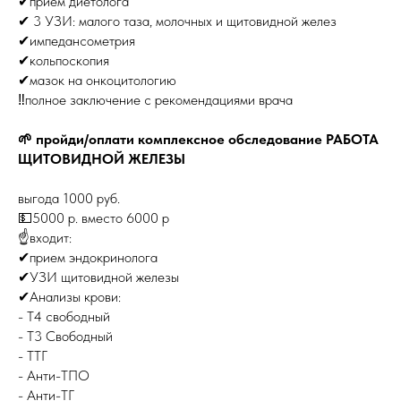
✔прием диетолога
✔ 3 УЗИ: малого таза, молочных и щитовидной желез
✔импедансометрия
✔кольпоскопия
✔мазок на онкоцитологию
‼️полное заключение с рекомендациями врача
🌱 пройди/оплати комплексное обследование РАБОТА
ЩИТОВИДНОЙ ЖЕЛЕЗЫ
выгода 1000 руб.
💵5000 р. вместо 6000 р
☝️входит:
✔прием эндокринолога
✔УЗИ щитовидной железы
✔Анализы крови:
- Т4 свободный
- Т3 Свободный
- ТТГ
- Анти-ТПО
- Анти-ТГ