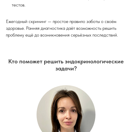
ПОДАРОЧНЫЕ
ПОИСК ПО САЙТУ
тестов.
СЕРТИФИКАТЫ
Ежегодный скрининг — простое правило заботы о своём
ООО «Ультра-Вита»
здоровье. Ранняя диагностика даёт возможность решить
ОГРН
1053701050810
проблему ещё до возникновения серьёзных последствий.
Лицензия
№Л041-01139-37/00291647
выдана Департаментом
здравоохранения Ивановской области
Кто поможет решить эндокринологические
28.02.2014
задачи?
Правовая информация
Политика обработки персональных данных
Согласие на обработку персональных данных
Карта сайта
Министерство здравоохранения