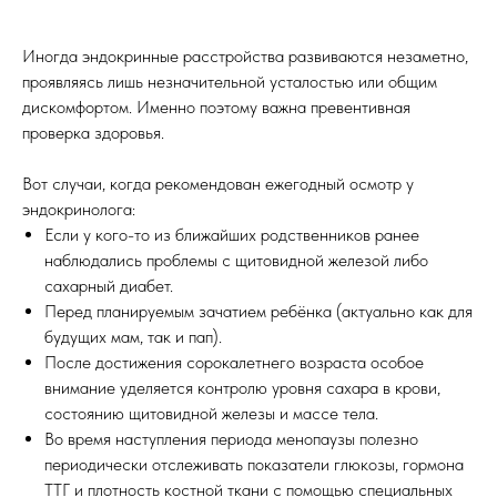
Иваново, ул. Володарского, д. 1
Иногда эндокринные расстройства развиваются незаметно,
пн-пт 09:00 - 18:00
проявляясь лишь незначительной усталостью или общим
сб 09:00 - 14:00
дискомфортом. Именно поэтому важна превентивная
ул. Третьего Интернационала, д. 35/31
проверка здоровья.
пн-пт 09:00 - 20:00
сб 10:00 - 14:00
Вот случаи, когда рекомендован ежегодный осмотр у
эндокринолога:
Если у кого-то из ближайших родственников ранее
О ЦЕНТРЕ
ОТЗЫВЫ
наблюдались проблемы с щитовидной железой либо
сахарный диабет.
УСЛУГИ И ЦЕНЫ
НОВОСТИ
Перед планируемым зачатием ребёнка (актуально как для
будущих мам, так и пап).
АКЦИИ
СТАТЬИ
После достижения сорокалетнего возраста особое
ВРАЧИ
ПАЦИЕНТАМ
внимание уделяется контролю уровня сахара в крови,
состоянию щитовидной железы и массе тела.
ШКОЛА МАМ
КОНТАКТЫ
Во время наступления периода менопаузы полезно
периодически отслеживать показатели глюкозы, гормона
РАСПИСАНИЕ
ТТГ и плотность костной ткани с помощью специальных