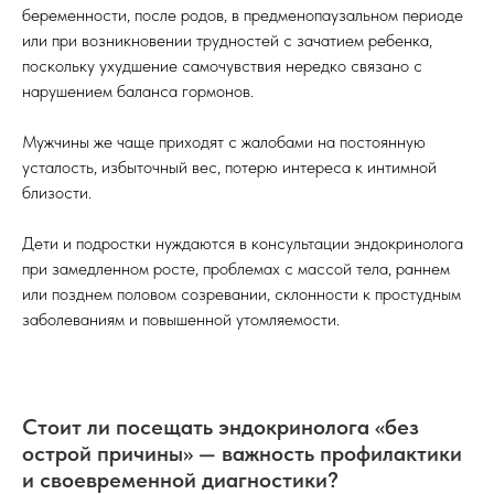
беременности, после родов, в предменопаузальном периоде
или при возникновении трудностей с зачатием ребенка,
поскольку ухудшение самочувствия нередко связано с
нарушением баланса гормонов.
Мужчины же чаще приходят с жалобами на постоянную
усталость, избыточный вес, потерю интереса к интимной
близости.
перезвоните мне
Дети и подростки нуждаются в консультации эндокринолога
при замедленном росте, проблемах с массой тела, раннем
онлайн-запись
или позднем половом созревании, склонности к простудным
заболеваниям и повышенной утомляемости.
+7 (4932)
23 38 86
Стоит ли посещать эндокринолога «без
+7 (4932)
36 06 02
острой причины» — важность профилактики
+7 (915) 810-07-46
и своевременной диагностики?