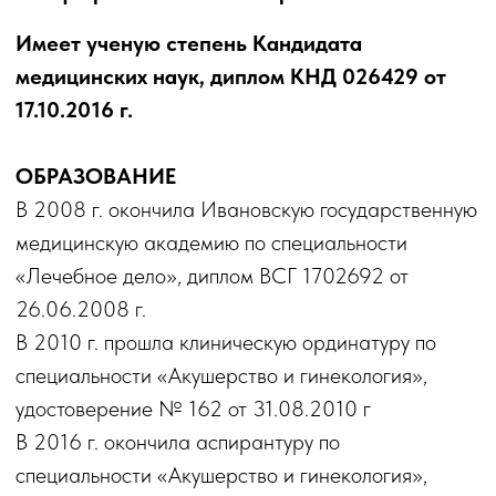
удостоверение № 162 от 31.08.2010 г
В 2016 г. окончила аспирантуру по
специальности «Акушерство и гинекология»,
удостоверение № 15 от 24.02.2016 г.
В 2021 г прошла профессиональную
переподготовку по специальности
«Ультразвуковая диагностика», диплом
372409875222 от 09.06.2021 г.
ПОВЫШЕНИЕ КВАЛИФИКАЦИИ
Прошла повышение квалификации по
дополнительной профессиональной программе
«Клиническое акушерство (практический курс
с использованием симуляционных платформ и
тренажеров родов», удостоверение 615 от
25.10.213 г
«Акушерство и гинекология», удостоверение
772400431297 от 14.12.2013 г
«Современные технологии в диагностике и
лечении гинекологических заболеваний (с
курсом эндоскопии)», удостоверение