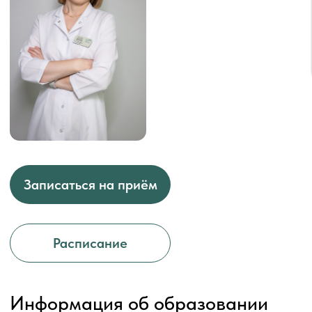
Записаться на приём
Расписание
Информация об образовании
Имеет ученую степень Кандидата
медицинских наук, диплом КНД 026429 от
17.10.2016 г.
ОБРАЗОВАНИЕ
В 2008 г. окончила Ивановскую государственную
медицинскую академию по специальности
«Лечебное дело», диплом ВСГ 1702692 от
26.06.2008 г.
В 2010 г. прошла клиническую ординатуру по
специальности «Акушерство и гинекология»,